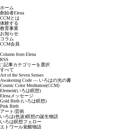
ホーム
創始者Elena
CCMとは
体験する
教育事業
お知らせ
コラム
CCM会員
Column from Elena
RSS
記事カテゴリーを選択
すべて
Art of the Seven Senses
Awakening Code ― いろはの光の書
Cosmic Color Meditation(CCM)
Element(いろは瞑想)
Elenaメッセージ
Gold Birth (いろは瞑想)
Pink Birth
アート/芸術
いろは(色波)瞑想の誕生物語
いろは瞑想フェロー
エトワール覚醒物語