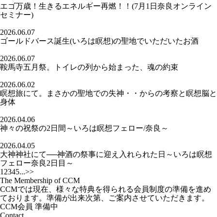
エゴ万歳！生きるエネルギー再燃！！(7月1日奈良オンライン
セミナー)
2026.06.07
ゴールドバース誕生(いろは瞑想)の聖地でいただいたお酒
2026.06.07
鞍馬寺五月祭。トイレの列から始まった、魂の約束
2026.06.02
瞑想旅にて。まさかの聖地での失神・・からの考察と瞑想脳と
身体
2026.04.06
神々の祝祭の2日間～いろは瞑想フェロー/奈良～
2026.04.05
大神神社にて──神酒の祭事に迎え入れられた日～いろは瞑想
フェロー奈良2日目～
1
2
3
4
5
...
>
>
The Membership of CCM
CCMでは現在、様々な特典を得られる会員制度の準備を進め
ております。準備が出来次第、ご案内させていただきます。
CCM会員 準備中
Contact