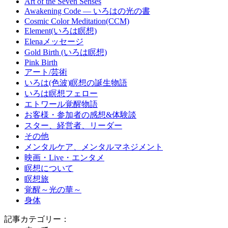
Art of the Seven Senses
Awakening Code ― いろはの光の書
Cosmic Color Meditation(CCM)
Element(いろは瞑想)
Elenaメッセージ
Gold Birth (いろは瞑想)
Pink Birth
アート/芸術
いろは(色波)瞑想の誕生物語
いろは瞑想フェロー
エトワール覚醒物語
お客様・参加者の感想&体験談
スター、経営者、リーダー
その他
メンタルケア、メンタルマネジメント
映画・Live・エンタメ
瞑想について
瞑想旅
覚醒～光の華～
身体
記事カテゴリー：