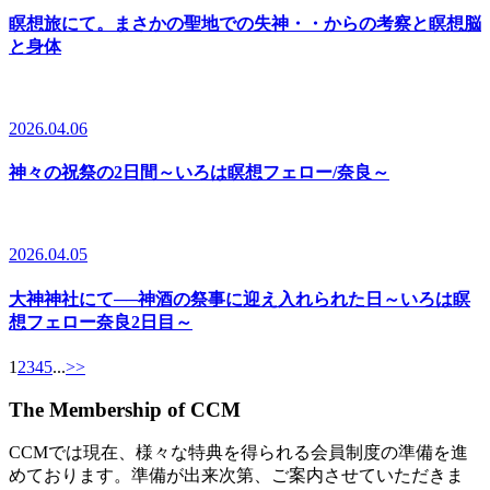
瞑想旅にて。まさかの聖地での失神・・からの考察と瞑想脳
と身体
2026.04.06
神々の祝祭の2日間～いろは瞑想フェロー/奈良～
2026.04.05
大神神社にて──神酒の祭事に迎え入れられた日～いろは瞑
想フェロー奈良2日目～
1
2
3
4
5
...
>
>
The Membership of CCM
CCMでは現在、様々な特典を得られる会員制度の準備を進
めております。準備が出来次第、ご案内させていただきま