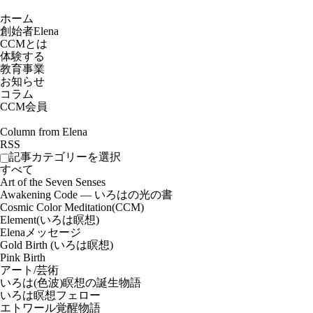
ホーム
創始者Elena
CCMとは
体験する
教育事業
お知らせ
コラム
CCM会員
Column from Elena
RSS
記事カテゴリーを選択
すべて
Art of the Seven Senses
Awakening Code ― いろはの光の書
Cosmic Color Meditation(CCM)
Element(いろは瞑想)
Elenaメッセージ
Gold Birth (いろは瞑想)
Pink Birth
アート/芸術
いろは(色波)瞑想の誕生物語
いろは瞑想フェロー
エトワール覚醒物語