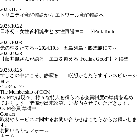
2025.11.17
トリニティ覚醒物語から エトワール覚醒物語へ
2025.10.22
日本初・女性首相誕生と 女性再誕生コードPink Birth
2025.10.03
光の柱をたてる～2024.10.3 五島列島・瞑想旅にて～
2025.09.28
【藤井風さんが語る「エゴを超える“Feeling Good”】と瞑想
2025.08.25
忙しさの中にこそ、静寂を――瞑想がもたらすインスピレーシ
ョン
<
1
2
3
4
5
...
>
>
The Membership of CCM
CCMでは現在、様々な特典を得られる会員制度の準備を進め
ております。準備が出来次第、ご案内させていただきます。
CCM会員 準備中
Contact
取材やサービスに関するお問い合わせはこちらからお願いしま
す。
お問い合わせフォーム
ホーム