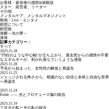
お客様・参加者の感想&体験談
スター、経営者、リーダー
その他
メンタルケア、メンタルマネジメント
映画・Live・エンタメ
瞑想について
瞑想旅
覚醒～光の華～
身体
記事カテゴリー：
すべて
2025.11.28
“円柱のような中心軸”が立ち上がり、過去世からの感情や不要
なエネルギーが、剥がれ落ちていくような感覚
2025.11.28
予兆から始まった、女性性の解放と再誕生
2025.11.25
ジャッジされる怖さから、根拠のない自信と余裕と自由な世界
へ再誕生
2025.11.24
Étoile —— 光とプロデュース脳の統合
2025.11.19
三次元の私と光の私の統合